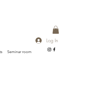
Log In
ts
Seminar room