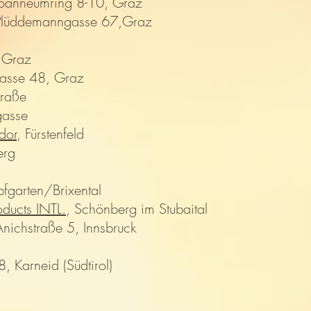
Joanneumring 8-10, Graz
Plüddemanngasse 67,Graz
 Graz
rasse 48, Graz
traße
gasse
dor
, Fürstenfeld
erg
pfgarten/Brixental
ducts INTL.
, Schönberg im Stubaital
nichstraße 5, Innsbruck
 8, Karneid (Südtirol)