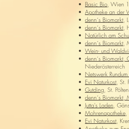
Basic Bio
, Wien 
Apotheke an der 
denn´s Biomarkt
, 
denn´s Biomarkt
, 
Natürlich am Schu
denn´s Biomarkt
, 
Wein- und Waldvie
denn´s Biomarkt,
Niederösterreich
Netswerk Rundum 
Evi Naturkost
, St. 
Gutding
, St. Pölten
denn´s Biomarkt, M
Jutta's Laden
, Gäns
Mohrenapotheke
,
Evi Naturkost
, Kr
Apotheke zum Eng