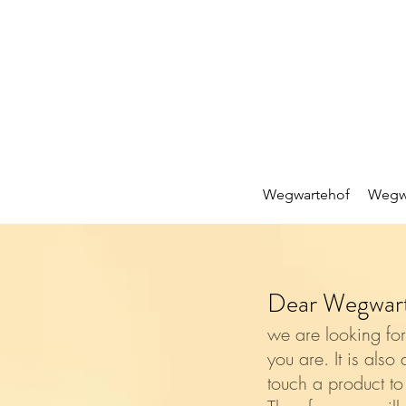
Wegwartehof
Wegw
Dear Wegwart
we are looking fo
you are. It is also
touch a product to 