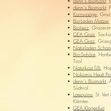
denn´s Biomarkt
, 
denn´s Biomarkt
, 
Kornwaage
, Graz
Bio-Laden Matzer
,
Bioherz
, Grazerst
GEA Graz
, Sacks
GEA Graz
, Gries
Naturladen Schan
Bio-Sphäre
, Hartb
Tirol
Naturkost Tilli
, Ho
Nokomis Healt Pro
denn´s Biomarkt,
A
Südtirol
Latequina
, St. Veit
Kärnten
GEA Klagenfurt