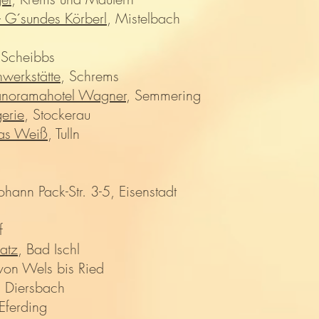
 G´sundes Körberl
, Mistelbach
 Scheibbs
werkstätte
, Schrems
anoramahotel Wagner
, Semmering
erie
, Stockerau
eas Weiß
, Tulln
Johann Pack-Str. 3-5, Eisenstadt
f
atz
, Bad Ischl
 von Wels bis Ried
, Diersbach
 Eferding