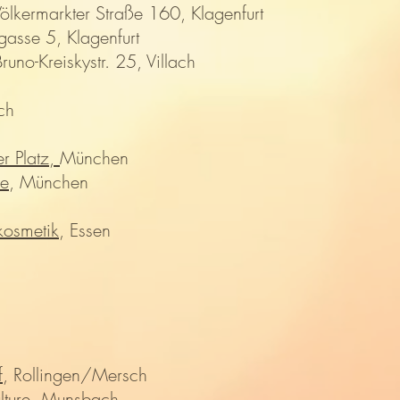
Völkermarkter Straße 160, Klagenfurt
asse 5, Klagenfurt
Bruno-Kreiskystr. 25, Villach
rch
r Platz,
München
ße
, München
kosmetik
, Essen
f
, Rollingen/Mersch
ture
, Munsbach