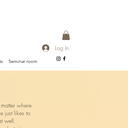
Log In
ts
Seminar room
 matter where
 just likes to
t well.