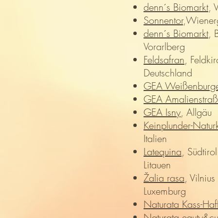
denn´s Biomarkt
, 
Sonnentor
,Wienerg
denn´s Biomarkt
, 
Vorarlberg
Feldsafran
, Feldki
Deutschland
GEA Weißenburge
GEA Amalienstra
GEA Isny
, Allgäu
Keinplunder-Natur
Italien
Latequina
, Südtirol
Litauen
Žalia rasa
, Vilnius
Luxemburg
Naturata Kass-Haf
Naturata eauty&cul