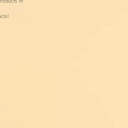
products in
cts!