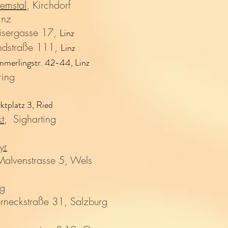
emstal
, Kirchdorf
inz
isergasse 17,
Linz
andstraße 111,
Linz
mmerlingstr. 42-44, Linz
ring
ktplatz 3, Ried
t
, Sigharting
yr
Malvenstrasse 5, Wels
rg
erneckstraße 31, Salzburg