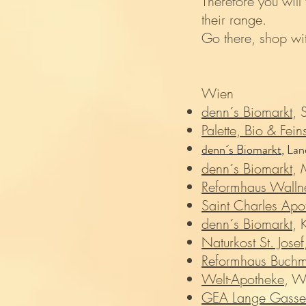
Therefore you will 
their range.
Go there, shop wi
Wien
denn´s Biomarkt
, 
Palette, Bio & Fei
denn´s Biomarkt
, La
denn´s Biomarkt
, 
Reformhaus Walln
Saint Charles Apo
denn´s Biomarkt
, 
Naturkost St. Josef
Reformhaus Buchmü
Welt-Apotheke
, W
GEA Lange Gasse