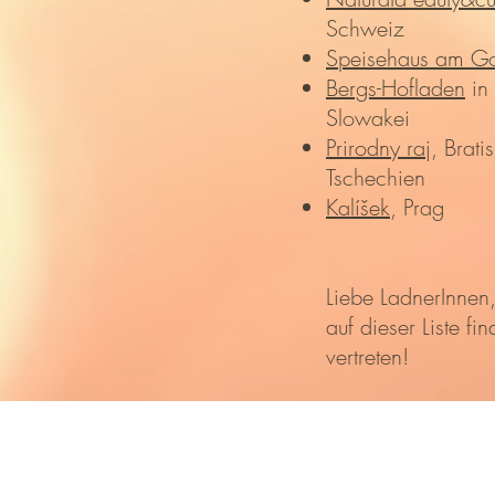
Schweiz
Speisehaus am G
Bergs-Hofladen
in 
Slowakei
Prirodny raj
, Brati
Tschechien
Kalíšek
, Prag
Liebe LadnerInnen,
auf dieser Liste fi
vertreten!