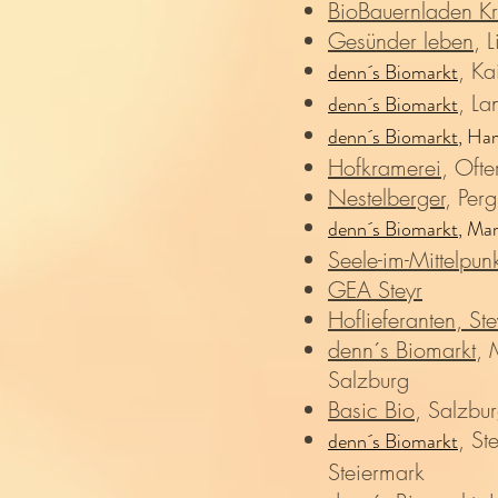
BioBauernladen Kr
Gesünder leben
, L
, Ka
denn´s Biomarkt
, L
denn´s Biomarkt
denn´s Biomarkt
, Ha
Hofkramerei
, Ofte
Nestelberger
, Perg
denn´s Biomarkt
, Mar
Seele-im-Mittelpunk
GEA Steyr
Hoflieferanten, Ste
denn´s Biomarkt
, 
Salzburg
Basic Bio
, Salzbu
, St
denn´s Biomarkt
Steiermark