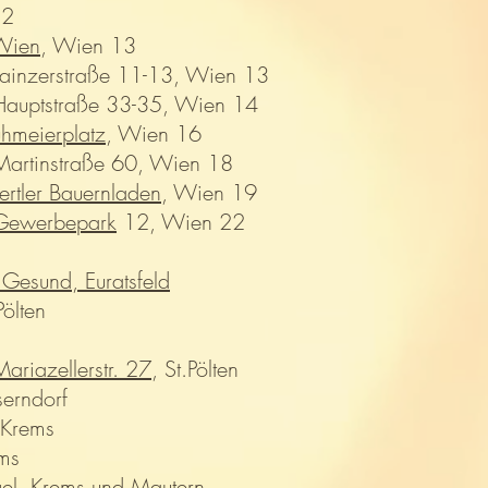
12
Wien
, Wien 13
Lainzerstraße 11-13, Wien 13
Hauptstraße 33-35, Wien 14
hmeierplatz
, Wien 16
Martinstraße 60, Wien 18
rtler Bauernladen
, Wien 19
 Gewerbepark
12, Wien 22
Gesund, Euratsfeld
Pölten
ariazellerstr. 27
, St.Pölten
erndorf
 Krems
ems
el
, Krems und Mautern