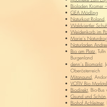
Bioladen Kromer –
GEA Mödling
Naturkost Roland
,
Waldviertler Schuh
Weidenkorb im P
Marie´s Naturdrog
Naturladen Andr
Bio am Platz,
Tulln
Burgenland
denn´s Biomarkt
, 
Oberösterreich
Mitanaund
, Andor
VOTIV Bio Marktpl
Biodirekt
, Bio-Bus
Gsund und Schön
Biohof Achleitner
,