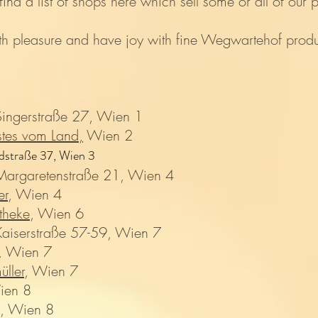
find a list of shops here which sell some or all of our 
th pleasure and have joy with fine Wegwartehof produ
Singerstraße 27, Wien 1
nstes vom Land,
Wien 2
ndstraße 37
, Wien 3
Margaretenstraße 21, Wien 4
er
, Wien 4
theke
, Wien 6
Kaiserstraße 57-59, Wien 7
, Wien 7
ller
, Wien 7
ien 8
, Wien 8